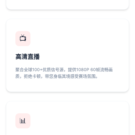
📺
高清直播
聚合全球100+优质信号源，提供1080P 60帧流畅画
质，拒绝卡顿，带您身临其境感受赛场氛围。
📊