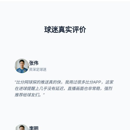
球迷真实评价
张伟
资深足球迷
“比分网球探的推送真的快，我用过很多比分APP，这家
在进球提醒上几乎没有延迟，直播画面也非常稳，强烈
推荐给球友们。”
李明