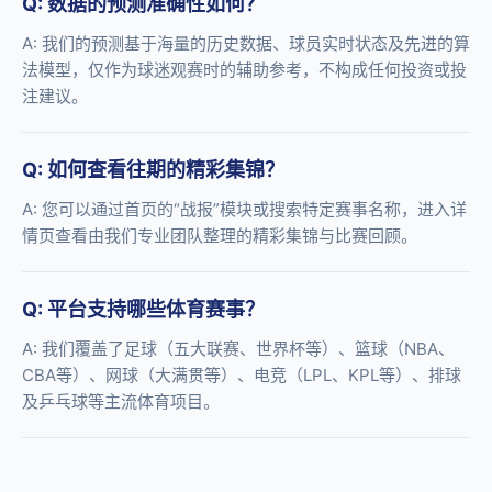
Q: 数据的预测准确性如何？
A: 我们的预测基于海量的历史数据、球员实时状态及先进的算
法模型，仅作为球迷观赛时的辅助参考，不构成任何投资或投
注建议。
Q: 如何查看往期的精彩集锦？
A: 您可以通过首页的“战报”模块或搜索特定赛事名称，进入详
情页查看由我们专业团队整理的精彩集锦与比赛回顾。
Q: 平台支持哪些体育赛事？
A: 我们覆盖了足球（五大联赛、世界杯等）、篮球（NBA、
CBA等）、网球（大满贯等）、电竞（LPL、KPL等）、排球
及乒乓球等主流体育项目。