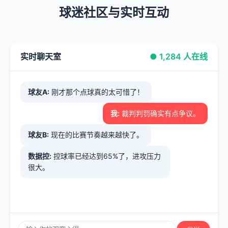
球迷社区与实时互动
实时聊天室
● 1,284 人在线
球友A:
刚才那个点球真的太可惜了！
我:
裁判判罚确实有点争议。
球友B:
现在的比赛节奏越来越快了。
数据控:
控球率已经达到65%了，进攻压力
很大。