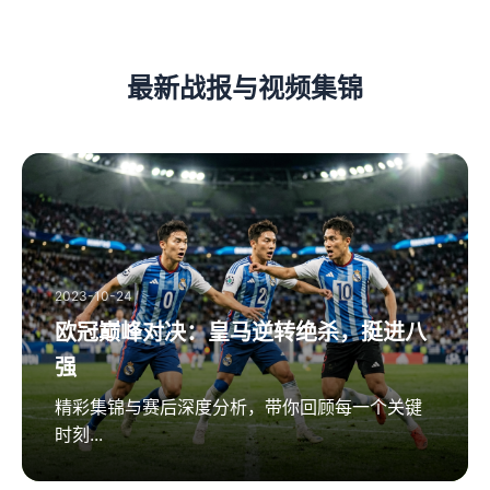
最新战报与视频集锦
2023-10-24
欧冠巅峰对决：皇马逆转绝杀，挺进八
强
精彩集锦与赛后深度分析，带你回顾每一个关键
时刻...