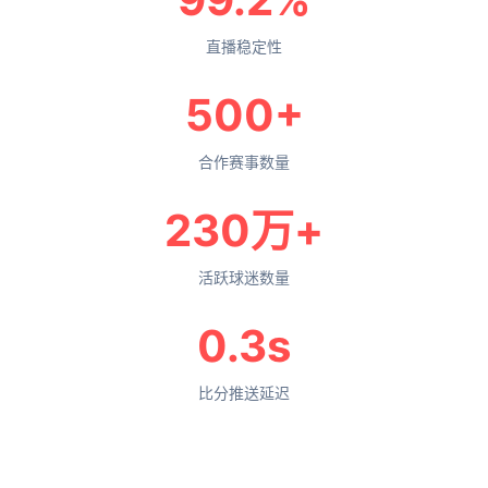
直播稳定性
500+
合作赛事数量
230万+
活跃球迷数量
0.3s
比分推送延迟