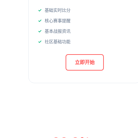
基础实时比分
核心赛事提醒
基本战报资讯
社区基础功能
立即开始