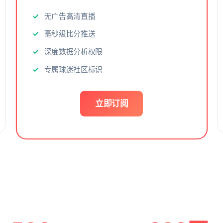
无广告高清直播
毫秒级比分推送
深度数据分析权限
专属球迷社区标识
立即订阅