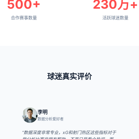
500+
230万+
合作赛事数量
活跃球迷数量
球迷真实评价
李明
数据分析爱好者
“数据深度非常专业，xG和射门热区这些指标对于