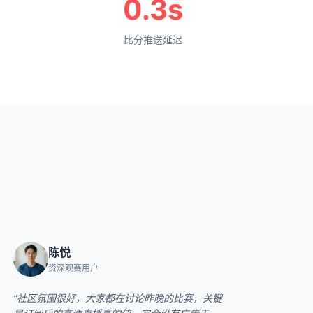
0.3s
比分推送延迟
陈悦
资深观赛用户
“社区氛围很好，大家都在讨论昨晚的比赛，关键