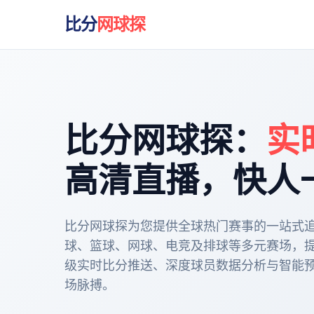
比分
网球探
比分网球探：
实
高清直播，快人
比分网球探为您提供全球热门赛事的一站式
球、篮球、网球、电竞及排球等多元赛场，提供
级实时比分推送、深度球员数据分析与智能
场脉搏。