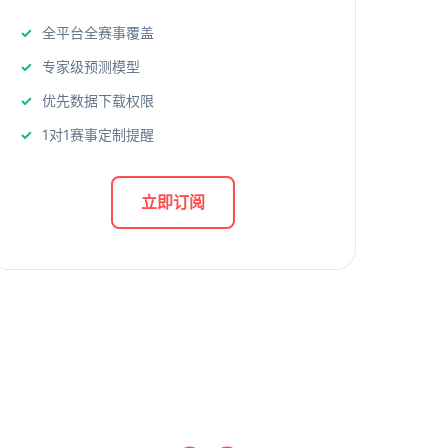
全平台全赛事覆盖
专家级预测模型
优先数据下载权限
1对1赛事定制提醒
立即订阅