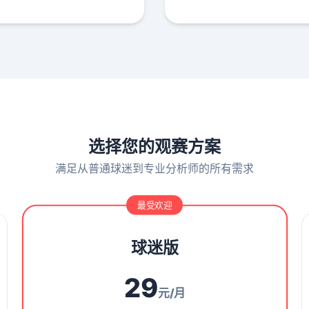
选择您的观赛方案
满足从普通球迷到专业分析师的所有需求
最受欢迎
球迷版
29
元/月