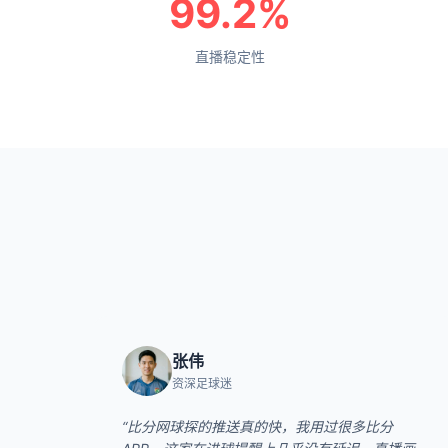
99.2%
直播稳定性
张伟
资深足球迷
“比分网球探的推送真的快，我用过很多比分